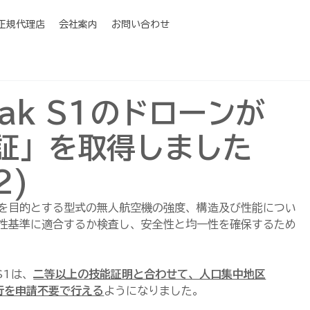
I正規代理店
会社案内
お問い合わせ
eak S1のドローンが
証」を取得しました
2)
を目的とする型式の無人航空機の強度、構造及び性能につい
性基準に適合するか検査し、安全性と均一性を確保するため
S1は、
二等以上の技能証明と合わせて、人口集中地区
飛行を申請不要で行える
ようになりました。