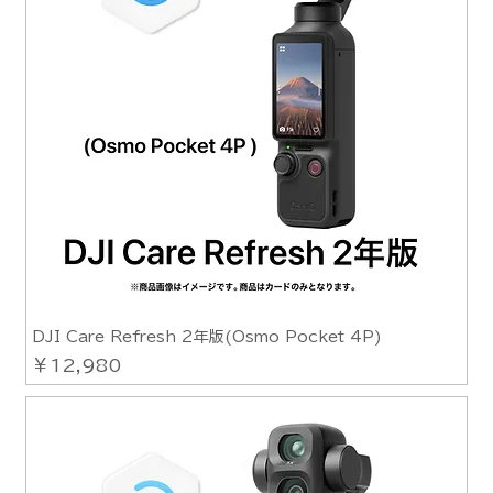
DJI Care Refresh 2年版(Osmo Pocket 4P)
価格
￥12,980