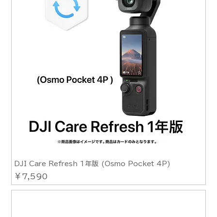
DJI Care Refresh 1年版 (Osmo Pocket 4P)
価格
￥7,590