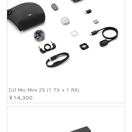
DJI Mic Mini 2S (1 TX + 1 RX)
価格
￥14,300