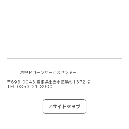
DJI Dock 3による遠隔監視・自動運用
デモフライトを実施しました【山口県阿
武郡阿武町】
島根ドローンサービスセンター
〒693-0043 島根県出雲市長浜町1372-9
TEL 0853-31-8900