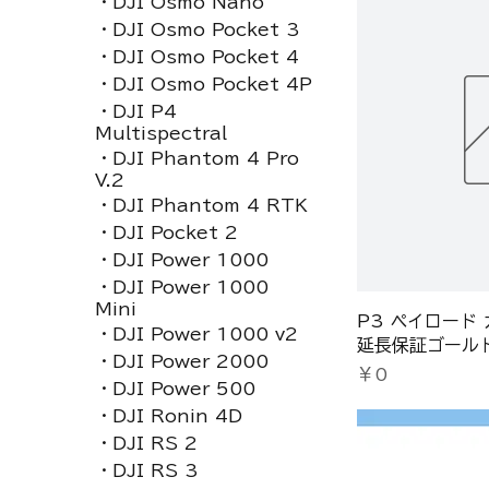
・DJI Osmo Nano
・DJI Osmo Pocket 3
・DJI Osmo Pocket 4
・DJI Osmo Pocket 4P
・DJI P4
Multispectral
・DJI Phantom 4 Pro
V.2
・DJI Phantom 4 RTK
・DJI Pocket 2
・DJI Power 1000
・DJI Power 1000
Mini
P3 ペイロード
・DJI Power 1000 v2
延長保証ゴール
・DJI Power 2000
価格
￥0
・DJI Power 500
・DJI Ronin 4D
・DJI RS 2
・DJI RS 3