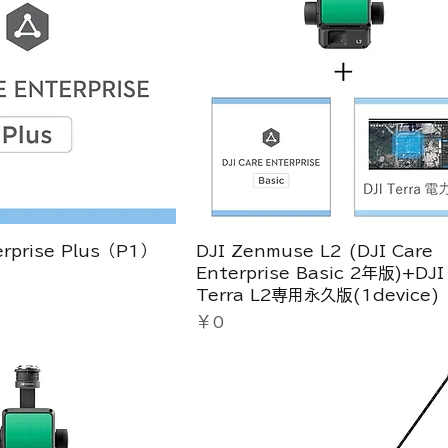
erprise Plus（P1）
DJI Zenmuse L2 (DJI Care
Enterprise Basic 2年版)+DJI
Terra L2専用永久版(1device)
価格
￥0