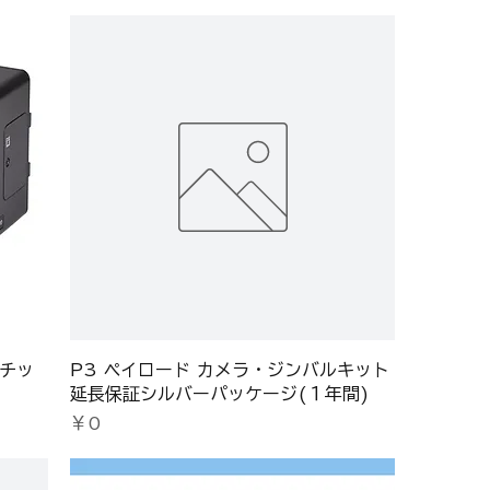
マチッ
P3 ペイロード カメラ・ジンバルキット
延長保証シルバーパッケージ(１年間)
価格
￥0