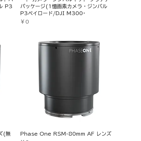
 P3
パッケージ(1憶画素カメラ・ジンバル
P3ペイロード/DJI M300･
価格
￥0
ズ(無
Phase One RSM-80mm AF レンズ