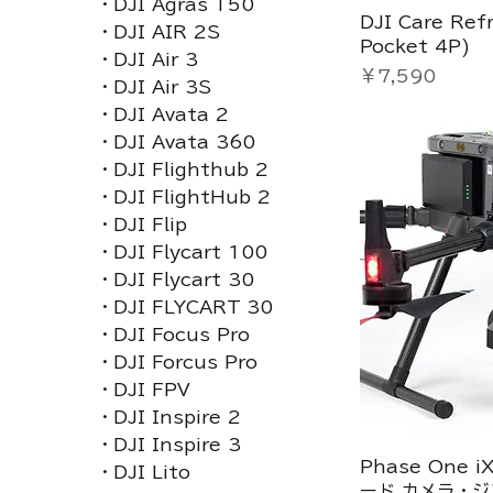
・DJI Agras T50
DJI Care Re
・DJI AIR 2S
Pocket 4P)
・DJI Air 3
価格
￥7,590
・DJI Air 3S
・DJI Avata 2
・DJI Avata 360
・DJI Flighthub 2
・DJI FlightHub 2
・DJI Flip
・DJI Flycart 100
・DJI Flycart 30
・DJI FLYCART 30
・DJI Focus Pro
・DJI Forcus Pro
・DJI FPV
・DJI Inspire 2
・DJI Inspire 3
Phase One 
・DJI Lito
ード カメラ・ジ