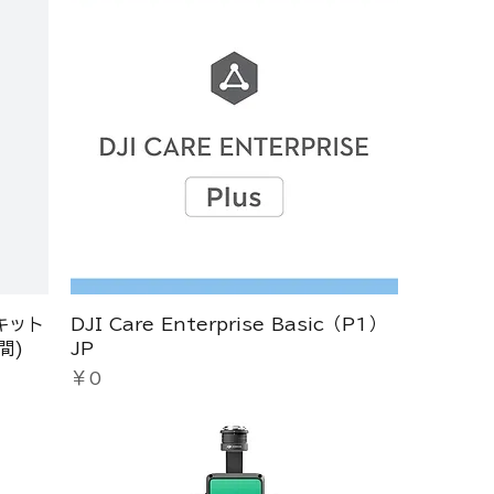
キット
DJI Care Enterprise Basic（P1）
間)
JP
価格
￥0