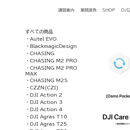
講習案内
業務請負
SHOP
DJ
すべての商品
・Autel EVO
・BlackmagicDesign
・CHASING
・CHASING M2 PRO
・CHASING M2 PRO
MAX
・CHASING M2S
・CZZN(CZI)
・DJI Action 2
・DJI Action 3
・DJI Action 4
・DJI Agras T10
・DJI Agras T25