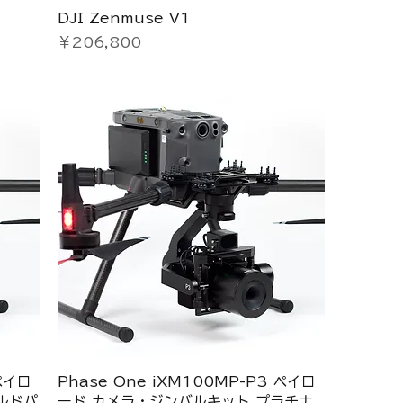
DJI Zenmuse V1
価格
￥206,800
 ペイロ
Phase One iXM100MP-P3 ペイロ
ルドパ
ード カメラ・ジンバルキット プラチナ