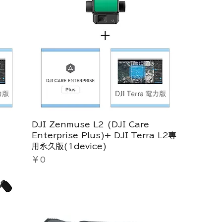
DJI Zenmuse L2 (DJI Care
Enterprise Plus)+ DJI Terra L2専
用永久版(1device)
価格
￥0