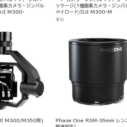
憶画素カメラ・ジンバル
ッケージ(1憶画素カメラ・ジンバル
JI M300･
ペイロード/DJI M300･M
価格
￥0
I M300/M350用)
Phase One RSM-35mm レン
限遠固定)