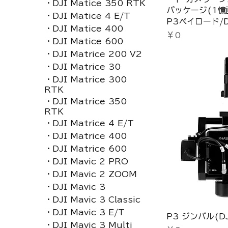
・DJI Matice 350 RTK
パッケージ(1
・DJI Matice 4 E/T
P3ペイロード/D
・DJI Matice 400
価格
￥0
・DJI Matice 600
・DJI Matrice 200 V2
・DJI Matrice 30
・DJI Matrice 300
RTK
・DJI Matrice 350
RTK
・DJI Matrice 4 E/T
・DJI Matrice 400
・DJI Matrice 600
・DJI Mavic 2 PRO
・DJI Mavic 2 ZOOM
・DJI Mavic 3
・DJI Mavic 3 Classic
・DJI Mavic 3 E/T
P3 ジンバル(DJ
・DJI Mavic 3 Multi