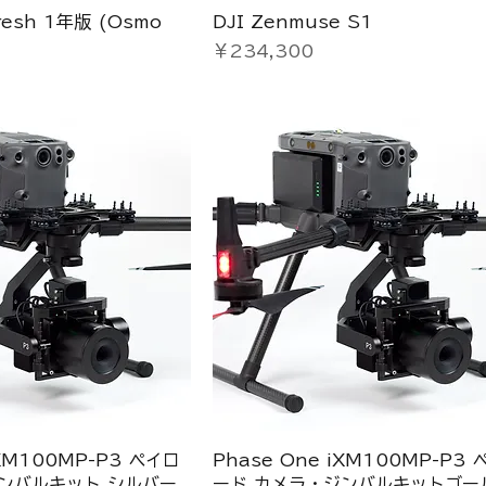
fresh 1年版 (Osmo
DJI Zenmuse S1
価格
￥234,300
iXM100MP-P3 ペイロ
Phase One iXM100MP-P3
ンバルキット シルバー
ード カメラ・ジンバルキットゴー