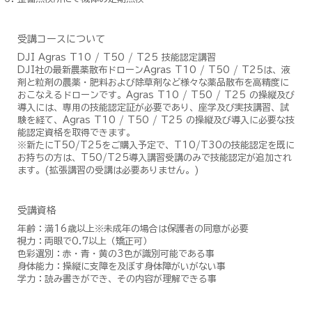
​受講コースについて
DJI Agras T10 / T50 / T25 技能認定講習
DJI社の最新農薬散布ドローンAgras T10 / T50 / T25は、液
剤と粒剤の農薬・肥料および除草剤など様々な薬品散布を高精度に
おこなえるドローンです。Agras T10 / T50 / T25 の操縦及び
導入には、専用の技能認定証が必要であり、座学及び実技講習、試
験を経て、Agras T10 / T50 / T25 の操縦及び導入に必要な技
能認定資格を取得できます。
※新たにT50/T25をご購入予定で、T10/T30の技能認定を既に
お持ちの方は、T50/T25導入講習受講のみで技能認定が追加され
ます。(拡張講習の受講は必要ありません。)
受講資格
年齢：満16歳以上※未成年の場合は保護者の同意が必要
視力：両眼で0.7以上（矯正可）
色彩選別：赤・青・黄の3色が識別可能である事
身体能力：操縦に支障を及ぼす身体障がいがない事
学力：読み書きができ、その内容が理解できる事