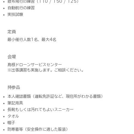
散布飛行の練習（T10 / T50 / T25）
自動航行の練習
実技試験
定員
最小催行人数1名、最大4名
会場
島根ドローンサービスセンター
​※出張講習も実施します。ご相談ください。
持参品
本人確認書類（運転免許証など、現住所がわかる書類）
筆記用具
長靴もしくは汚れてもよいスニーカー
タオル
帽子
防寒着等（安全操作に適した服装）