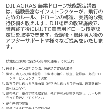
DJI AGRAS 農業ドローン技能認定講習
は、経験豊富なインストラクターが、飛行の
ためのルール、ドローンの構造、実践的な飛
行技術を教えます。DJI認定の教習施設で、
講習終了後にはUTC農業用ドローン技能認
定証を取得できます。受講後・機体購入後の
アフターサポートや様々なご提案をいたしま
す。
技能認定資格取得から実際の運用までの流れ
農業ドローン講習の受講、技能認定資格の取得
機体の購入及び機体登録 ※機体の組立、検査、登録は、島根ドロ
ーンサービスセンターで実施
散布飛行に係わる各種申請（航空法に係わる飛行申請、農薬散布計
画の提出など）
散布飛行 ※必ず技能認定証、飛行許可承認書を携帯し、ルールを
守って飛行させてください
散布実績の報告
整備点検所にて機体の定期点検