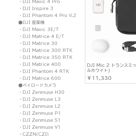
・DJI Mavic 4 Pro
・DJI Inspire 3
・DJI Phantom 4 Pro V.2
●DJI 産業機
・DJI Mavic 3E/T
・DJI Matrice 4 E/T
・DJI Matrice 30
・DJI Matrice 300 RTK
・DJI Matrice 350 RTK
・DJI Matrice 400
DJI Mic 2 トランス
ルホワイト)
・DJI Phantom 4 RTK
価格
￥11,330
・DJI Matrice 600
●ペイロードカメラ
・DJI Zenmuse H30
・DJI Zenmuse L3
・DJI Zenmuse L2
・DJI Zenmuse P1
・DJI Zenmuse S1
・DJI Zenmuse V1
・CZZN(CZI)