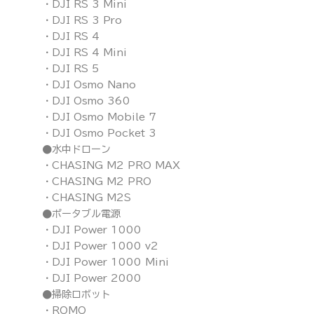
・DJI RS 3 Mini
・DJI RS 3 Pro
・DJI RS 4
・DJI RS 4 Mini
・DJI RS 5
・DJI Osmo Nano
・DJI Osmo 360
・DJI Osmo Mobile 7
・DJI Osmo Pocket 3
●水中ドローン
・CHASING M2 PRO MAX
・CHASING M2 PRO
・CHASING M2S
●ポータブル電源
・DJI Power 1000
・DJI Power 1000 v2
・DJI Power 1000 Mini
・DJI Power 2000
●掃除ロボット
・ROMO