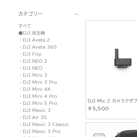
カテゴリー
すべて
●DJI 民生機
・DJI Avata 2
・DJI Avata 360
・DJI Flip
・DJI NEO 2
・DJI NEO
・DJI Mini 3
・DJI Mini 3 Pro
・DJI Mini 4K
・DJI Mini 4 Pro
DJI Mic 2 カメラアダ
・DJI Mini 5 Pro
価格
￥5,500
・DJI Mavic 3
・DJI Air 3S
・DJI Mavic 3 Classic
・DJI Mavic 3 Pro