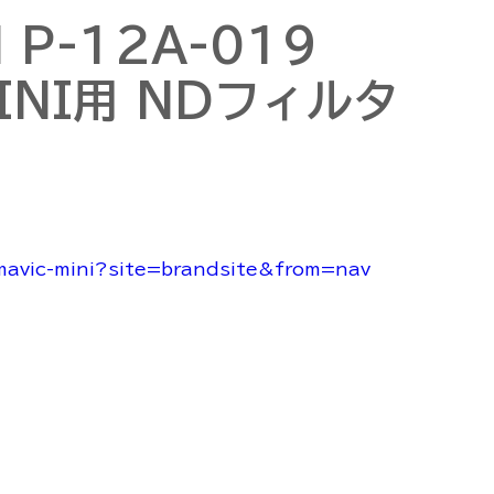
 P-12A-019
MINI用 NDフィルタ
/mavic-mini?site=brandsite&from=nav