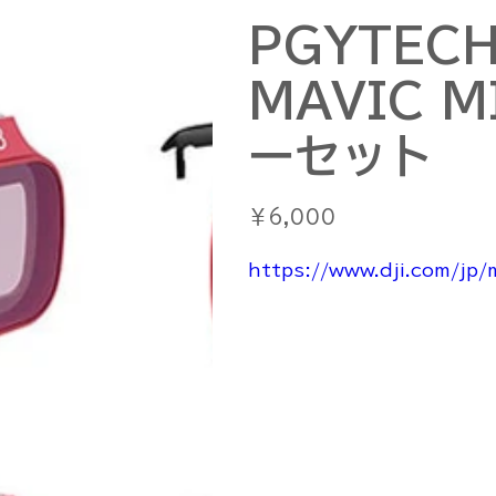
PGYTECH
MAVIC 
ーセット
価
￥6,000
格
https://www.dji.com/jp