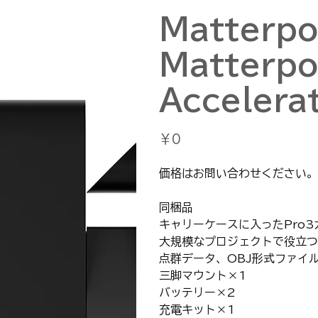
Matterp
Matterpo
Accelerat
価
￥0
格
価格はお問い合わせください。
同梱品
キャリーケースに入ったPro3
大規模なプロジェクトで役立つ
点群データ、OBJ形式ファイ
三脚マウント×1
バッテリー×2
充電キット×1