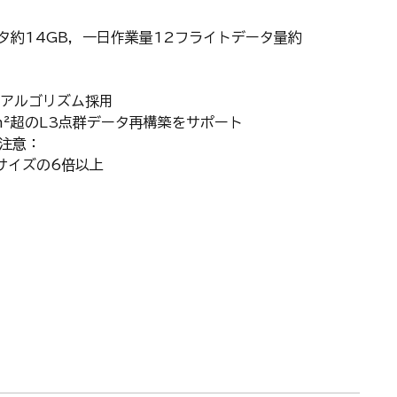
ータ約14GB，一日作業量12フライトデータ量約
アルゴリズム採用
km²超のL3点群データ再構築をサポート
に注意：
サイズの6倍以上