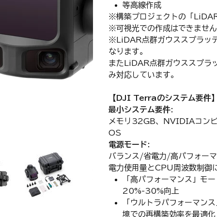
等高線作成
※構築プロジェクトの「LiD
※可視光での作成はできません
※LiDAR点群ガウススプラッティン
なります。
またLiDAR点群ガウススプラッ
み対応しています。
【DJI Terraのシステム要件
最小システム要件:
メモリ32GB、NVIDIAコン
OS
電源モード:
バランス/省電力/高パフォー
電力使用量とCPU周波数制御
「高パフォーマンス」モー
20%-30%向上
「ウルトラパフォーマンス」モ
境での再構築効率を最適化