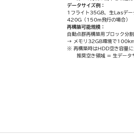
データサイズ例：
1フライト35GB，生Lasデ
420G（150m飛行の場合）
再構築可能規模：
自動点群再構築用ブロック分割
→ メモリ32GB環境で100
※ 再構築時はHDD空き容量
推奨空き領域 = 生データ