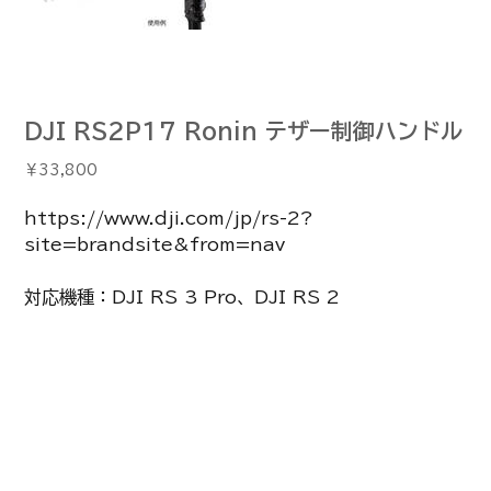
DJI RS2P17 Ronin テザー制御ハンドル
価
￥33,800
格
https://www.dji.com/jp/rs-2?
site=brandsite&from=nav
対応機種：DJI RS 3 Pro、DJI RS 2