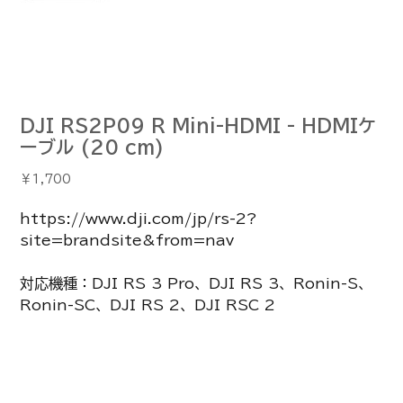
DJI RS2P09 R Mini-HDMI - HDMIケ
ーブル (20 cm)
価
￥1,700
格
https://www.dji.com/jp/rs-2?
site=brandsite&from=nav
対応機種：DJI RS 3 Pro、DJI RS 3、Ronin-S、
Ronin-SC、DJI RS 2、DJI RSC 2