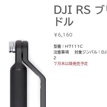
DJI RS
ドル
価
￥6,160
格
型番：H7111C
注意事項 対象ジンバル：DJI RS
2
７月末以降発売予定