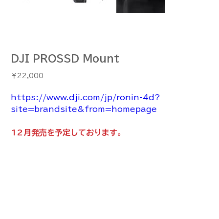
DJI PROSSD Mount
価
￥22,000
格
https://www.dji.com/jp/ronin-4d?
site=brandsite&from=homepage
12月発売を予定しております。