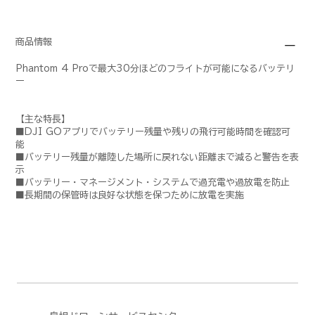
商品情報
Phantom 4 Proで最大30分ほどのフライトが可能になるバッテリ
ー
【主な特長】
■DJI GOアプリでバッテリー残量や残りの飛行可能時間を確認可
能
■バッテリー残量が離陸した場所に戻れない距離まで減ると警告を表
示
■バッテリー・マネージメント・システムで過充電や過放電を防止
■長期間の保管時は良好な状態を保つために放電を実施