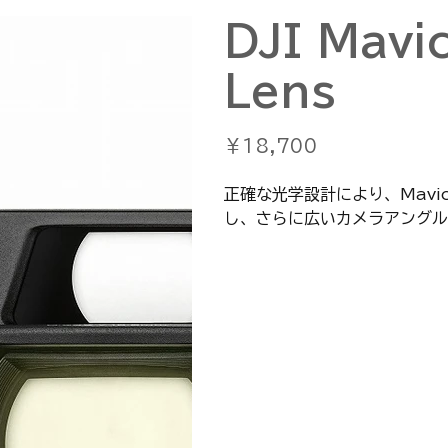
DJI Mavi
Lens
価
￥18,700
格
正確な光学設計により、Mavic
し、さらに広いカメラアングル