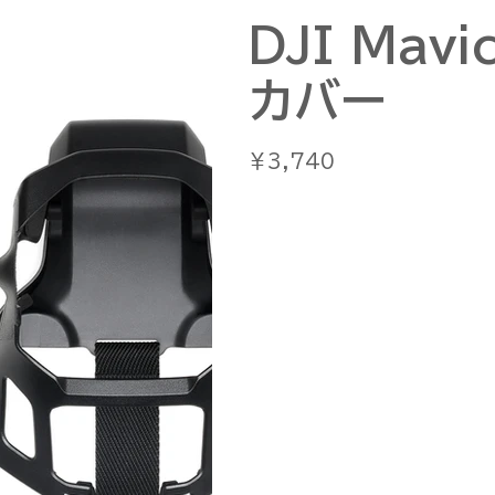
DJI Mav
カバー
価
￥3,740
格