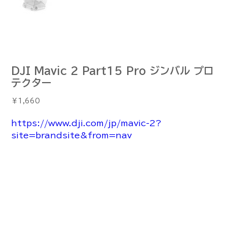
DJI Mavic 2 Part15 Pro ジンバル プロ
テクター
価
￥1,660
格
https://www.dji.com/jp/mavic-2?
site=brandsite&from=nav