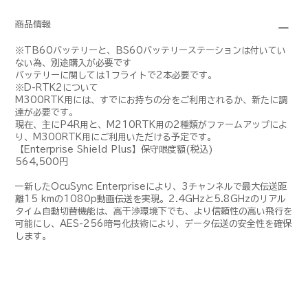
商品情報
※TB60バッテリーと、BS60バッテリーステーションは付いてい
ない為、別途購入が必要です
バッテリーに関しては1フライトで2本必要です。
※D-RTK2について
M300RTK用には、すでにお持ちの分をご利用されるか、新たに調
達が必要です。
現在、主にP4R用と、M210RTK用の2種類がファームアップによ
り、M300RTK用にご利用いただける予定です。
【Enterprise Shield Plus】保守限度額(税込)
564,500円
一新したOcuSync Enterpriseにより、3チャンネルで最大伝送距
離15 kmの1080p動画伝送を実現。2.4GHzと5.8GHzのリアル
タイム自動切替機能は、高干渉環境下でも、より信頼性の高い飛行を
可能にし、AES-256暗号化技術により、データ伝送の安全性を確保
します。