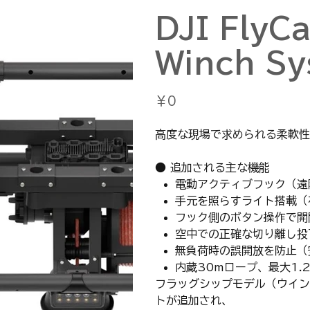
DJI FlyC
Winch Sy
価
￥0
格
高度な現場で求められる柔軟性
● 追加される主な機能
電動アクティブフック（遠
手元を照らすライト搭載（
フック側のボタン操作で開
空中での正確な切り離し投
無負荷時の誤開放を防止（
内蔵30mロープ、最大1.
フラッグシップモデル（ウイン
トが追加され、