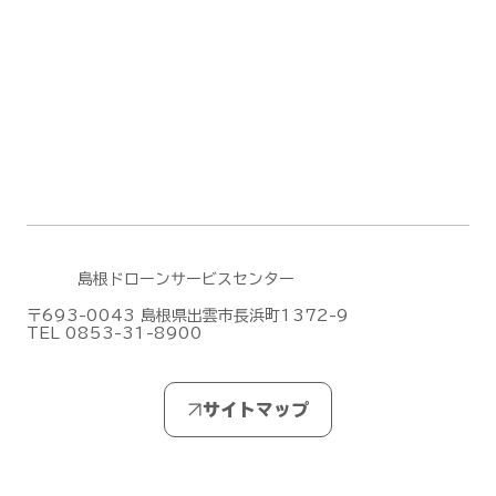
DJIがMic Mini シリーズの新作「DJI
島根ドローンサービスセンター
Mic Mini 2S」を発表しました！
〒693-0043 島根県出雲市長浜町1372-9
TEL 0853-31-8900