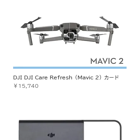
DJI DJI Care Refresh（Mavic 2）カード
価格
￥15,740