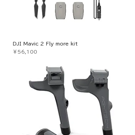
DJI Mavic 2 Fly more kit
価格
￥56,100