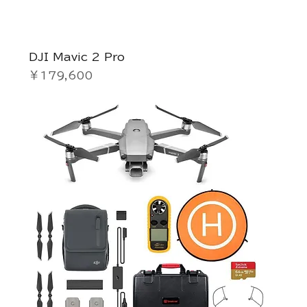
DJI Mavic 2 Pro
価格
￥179,600