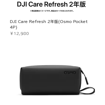
DJI Care Refresh 2年版(Osmo Pocket
4P)
価格
￥12,980