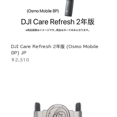
DJI Care Refresh 2年版 (Osmo Mobile
8P) JP
価格
￥2,310