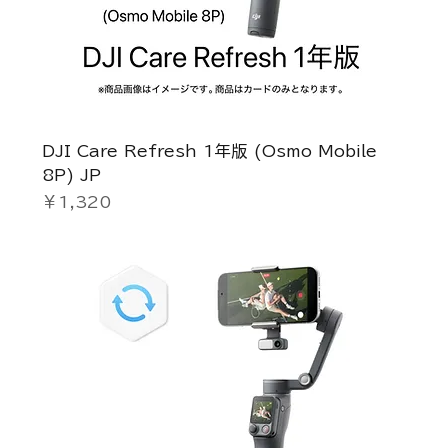
DJI Care Refresh 1年版 (Osmo Mobile
8P) JP
価格
￥1,320