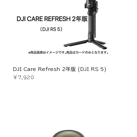
DJI Care Refresh 2年版 (DJI RS 5)
価格
￥7,920