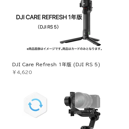
DJI Care Refresh 1年版 (DJI RS 5)
価格
￥4,620