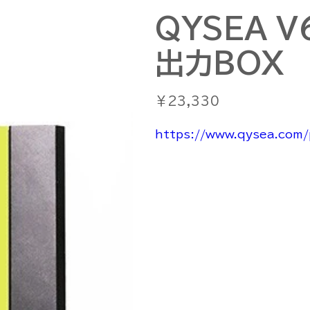
QYSEA 
出力BOX
価
￥23,330
格
https://www.qysea.com/p