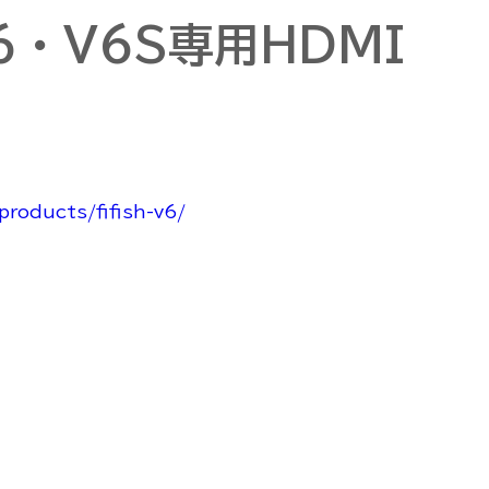
V6・V6S専用HDMI
roducts/fifish-v6/