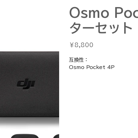
Osmo Po
ターセット
価
￥8,800
格
互換性：
Osmo Pocket 4P