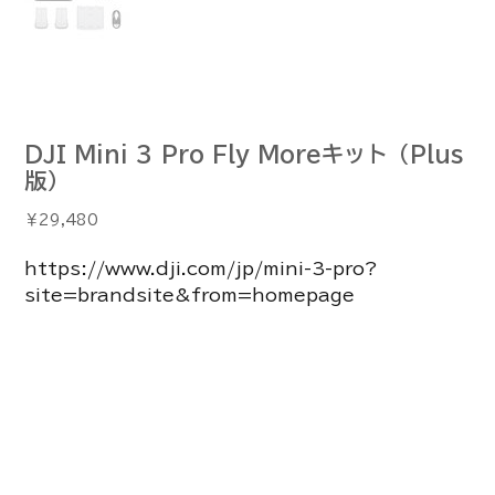
DJI Mini 3 Pro Fly Moreキット（Plus
版）
価
￥29,480
格
https://www.dji.com/jp/mini-3-pro?
site=brandsite&from=homepage