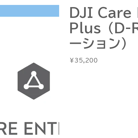
DJI Care 
Plus（D-
ーション）
価
￥35,200
格