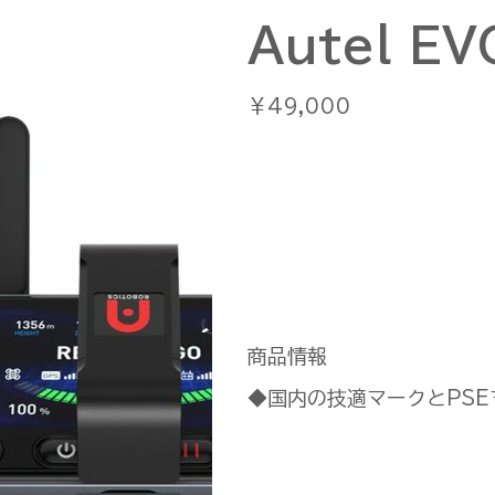
Autel EV
価
￥49,000
格
商品情報
◆国内の技適マークとPS