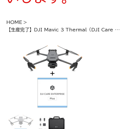
HOME
>
【生産完了】DJI Mavic 3 Thermal（DJI Care Enterprise Plus)(Mavic 3T)