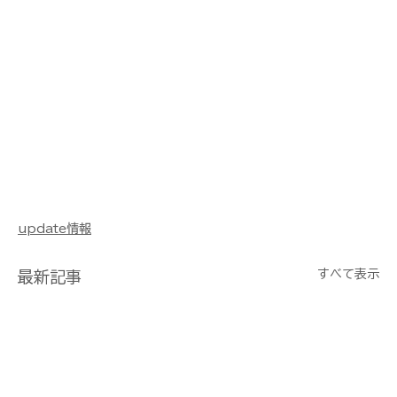
浜田 益田 津和野 隠岐 山陰 水中ドローン 3D 三次
元 モデリング マターポート 点群 鉄塔 橋梁 屋根 
煙突 不動産 賃貸 建設 建築 リフォーム 美術 展示 
博物館 商業 観光 教育 ウェディング 前撮り 鳥獣 
害獣 調査 水中ドローン ダム 法面 i-con アイコ
ン 土木 浚渫 舗装 土工 3次元 解体 ヒラオカBIM 
CIM CAD M300 M210 M600 Phantom 
Mavic Inspire EVO H20 P1 L1 X7 X5S 管
理 Metashape Pix4d sfm BLK360 
RTC360 Leica ライカ UAV UAS RTK 撮影
update情報
すべて表示
最新記事