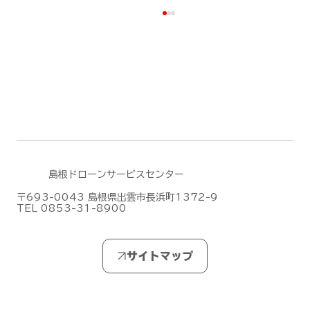
島根ドローンサービスセンター
DJIがMic Mini シリーズの新作「DJI
〒693-0043 島根県出雲市長浜町1372-9
Mic Mini 2S」を発表しました！
TEL 0853-31-8900