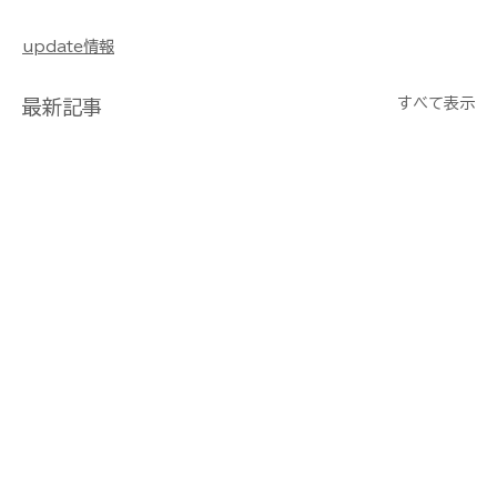
RTC360 Leica ライカ UAV UAS RTK 撮影
update情報
すべて表示
最新記事