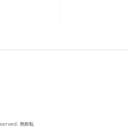
Dock 3による遠隔監
DJI FlyCart 100/
動運用デモフライトを
3デモフライトイベン
ました【山口県阿武郡
催しました【島根県出
】
eserved. 無断転