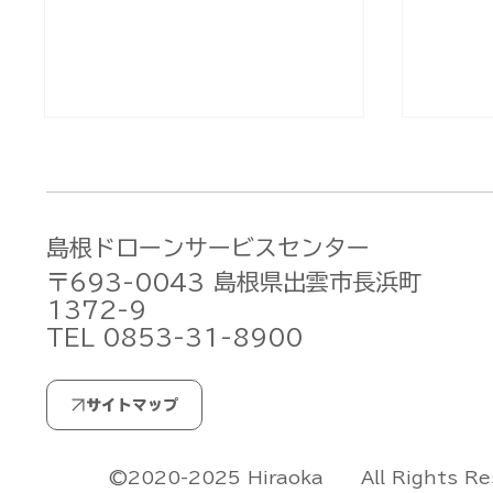
島根ドローンサービスセンター
〒693-0043 島根県出雲市長浜町
1372-9
TEL 0853-31-8900
北大東村様へ赤外線カメラ搭
DJI 
載ドローンを納入！鳥害対策
視・自
＆多角的活用に向けた調査飛
実施し
行を実施しました[DJI
阿武町
All Rights R
©2020-2025 Hiraoka