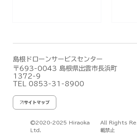
島根ドローンサービスセンター
〒693-0043 島根県出雲市長浜町
1372-9
TEL 0853-31-8900
無人航空機操縦士試験の合格
無人航
発表【ドローン国家ライセン
発表【
ス(資格)】(2026/7/29)
ス(資格
All Rights R
©2020-2025 Hiraoka
載禁止
Ltd.