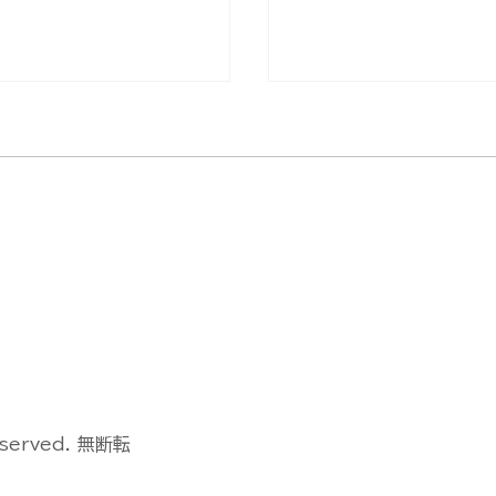
空機操縦士試験の合格
無人航空機操縦士試験
ドローン国家ライセン
発表【ドローン国家ラ
)】(2026/7/28)
ス(資格)】(2026/7
eserved. 無断転