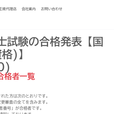
I正規代理店
会社案内
お問い合わせ
士試験の合格発表【国
格)】
0)
合格者一覧
された方は次のとおりです。
変更審査の全てを含みます。
者番号」が合格者です。