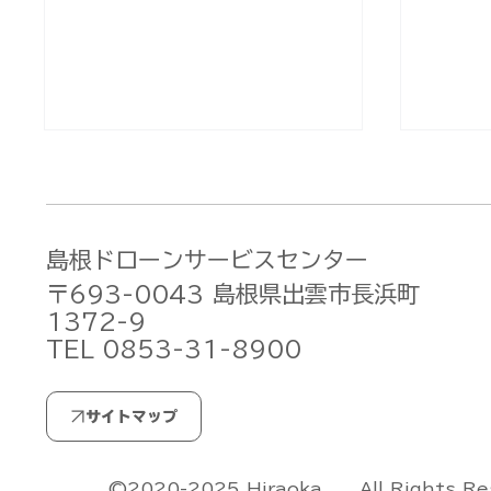
島根ドローンサービスセンター
〒693-0043 島根県出雲市長浜町
1372-9
TEL 0853-31-8900
無人航空機操縦士試験の合格
無人航
発表【ドローン国家ライセン
発表【
ス(資格)】(2026/7/29)
ス(資格
All Rights R
©2020-2025 Hiraoka