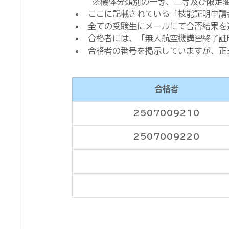
※機体分類別の一等、二等及び限定
ここに記載されている「技能証明申請
全ての受験生にメールにて合否結果を
合格者には、「無人航空機講習終了証
合格者の番号を掲示していますが、正
合格者
2507009210
2507009220