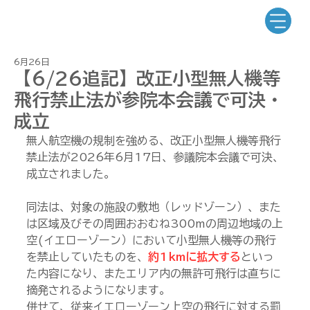
6月26日
【6/26追記】改正小型無人機等
飛行禁止法が参院本会議で可決・
成立
無人航空機の規制を強める、改正小型無人機等飛行
禁止法が2026年6月17日、参議院本会議で可決、
成立されました。
同法は、対象の施設の敷地（レッドゾーン）、また
は区域及びその周囲おおむね300mの周辺地域の上
空(イエローゾーン）において小型無人機等の飛行
を禁止していたものを、
約1kmに拡大する
といっ
た内容になり、またエリア内の無許可飛行は直ちに
摘発されるようになります。
併せて、従来イエローゾーン上空の飛行に対する罰