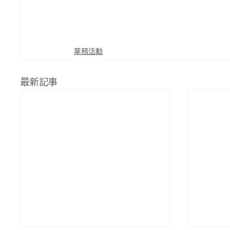
突 不動産 賃貸 建設 建築 リフォーム 美術
獣 調査 水中ドローン ダム 法面 i-con 
CIM CAD M300 M210 M600 Phanto
Metashape Pix4d sfm BLK360 R
業務活動
最新記事