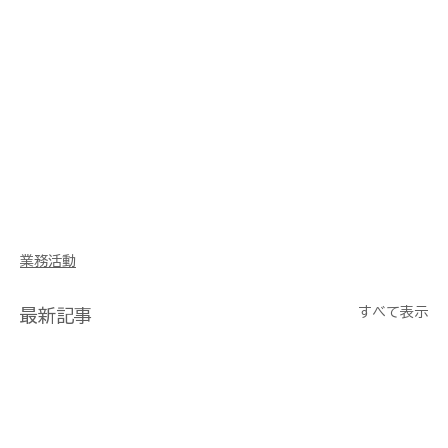
浜田 益田 津和野 隠岐 山陰 水中ドローン 3D 三次
元 モデリング マターポート 点群 鉄塔 橋梁 屋根 
煙突 不動産 賃貸 建設 建築 リフォーム 美術 展示 
博物館 商業 観光 教育 ウェディング 前撮り 鳥獣 
害獣 調査 水中ドローン ダム 法面 i-con アイコ
ン 土木 浚渫 舗装 土工 3次元 解体 ヒラオカBIM 
CIM CAD M300 M210 M600 Phantom 
Mavic Inspire EVO H20 P1 L1 X7 X5S 管
理 Metashape Pix4d sfm BLK360 
RTC360 Leica ライカ UAV UAS RTK 撮影
業務活動
すべて表示
最新記事