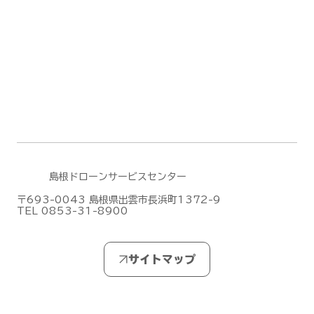
DJI Dock 3による遠隔監視・自動運用
デモフライトを実施しました【山口県阿
武郡阿武町】
島根ドローンサービスセンター
〒693-0043 島根県出雲市長浜町1372-9
TEL 0853-31-8900