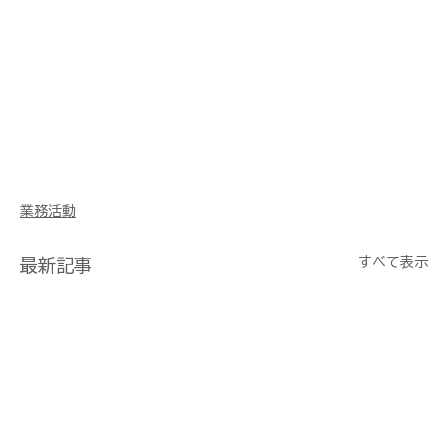
博物館 商業 観光 教育 ウェディング 前撮り 鳥獣 
害獣 調査 水中ドローン ダム 法面 i-con アイコ
ン 土木 浚渫 舗装 土工 3次元 解体 ヒラオカBIM 
CIM CAD M300 M210 M600 Phantom 
Mavic Inspire EVO H20 P1 L1 X7 X5S 管
理 Metashape Pix4d sfm BLK360 
RTC360 Leica ライカ UAV UAS RTK 撮影
業務活動
すべて表示
最新記事