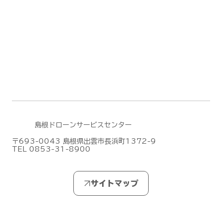
DJI Dock 3による遠隔監視・自動運用
デモフライトを実施しました【山口県阿
武郡阿武町】
島根ドローンサービスセンター
〒693-0043 島根県出雲市長浜町1372-9
TEL 0853-31-8900