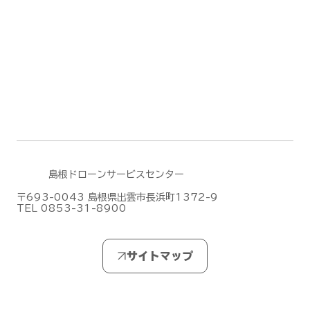
DJI Dock 3による遠隔監視・自動運用
デモフライトを実施しました【山口県阿
武郡阿武町】
島根ドローンサービスセンター
〒693-0043 島根県出雲市長浜町1372-9
TEL 0853-31-8900