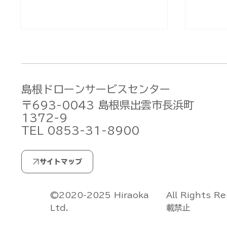
島根ドローンサービスセンター
〒693-0043 島根県出雲市長浜町
1372-9
TEL 0853-31-8900
北大東村様へ赤外線カメラ搭
DJI 
載ドローンを納入！鳥害対策
視・自
＆多角的活用に向けた調査飛
実施し
行を実施しました[DJI
阿武町
All Rights R
©2020-2025 Hiraoka
Matrice 4T]
載禁止
Ltd.