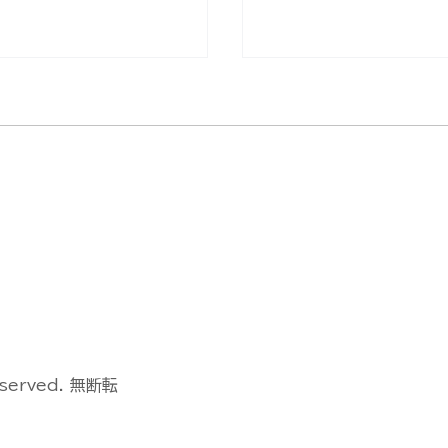
Dock 3による遠隔監
DJI FlyCart 100/
動運用デモフライトを
3デモフライトイベン
ました【山口県阿武郡
催しました【島根県出
】
eserved. 無断転