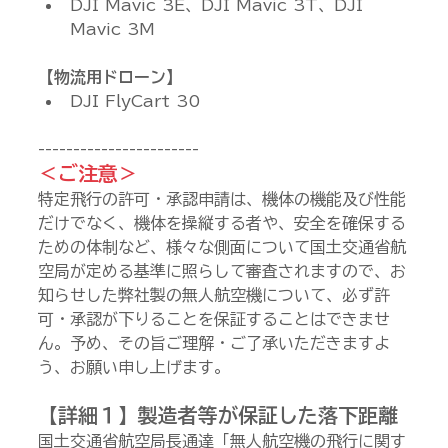
DJI Mavic 3E、DJI Mavic 3T、DJI 
Mavic 3M
【物流用ドローン】
DJI FlyCart 30
-----------------------
＜ご注意＞
特定飛行の許可・承認申請は、機体の機能及び性能
だけでなく、機体を操縦する者や、安全を確保する
ための体制など、様々な側面について国土交通省航
空局が定める基準に照らして審査されますので、お
知らせした弊社製の無人航空機について、必ず許
可・承認が下りることを保証することはできませ
ん。予め、その旨ご理解・ご了承いただきますよ
う、お願い申し上げます。
【詳細１】製造者等が保証した落下距離
国土交通省航空局長通達「無人航空機の飛行に関す