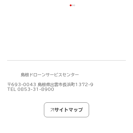
島根ドローンサービスセンター
DJIがMic Mini シリーズの新作「DJI
〒693-0043 島根県出雲市長浜町1372-9
Mic Mini 2S」を発表しました！
TEL 0853-31-8900